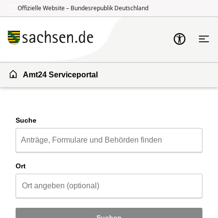
Offizielle Website – Bundesrepublik Deutschland
Zum Inhalt springen
Zur Suche springen
Amt24 Serviceportal
Suche
Ort
Suchen