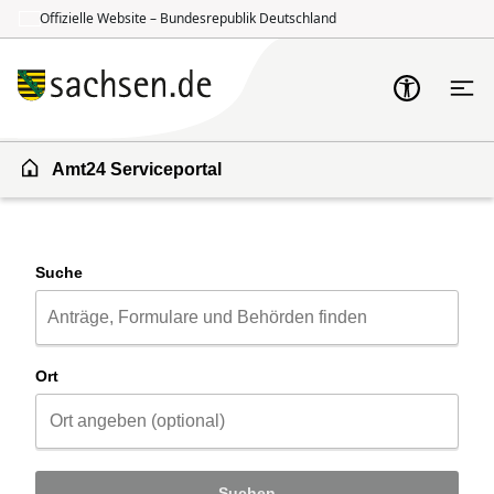
Offizielle Website – Bundesrepublik Deutschland
Zum Inhalt springen
Zur Suche springen
Amt24 Serviceportal
Suche
Ort
Suchen