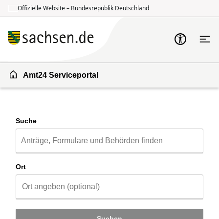
Offizielle Website – Bundesrepublik Deutschland
Zum Inhalt springen
Zur Suche springen
Amt24 Serviceportal
Suche
Ort
Suchen