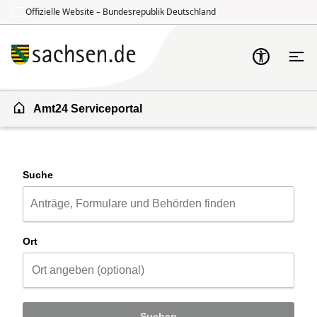
Offizielle Website – Bundesrepublik Deutschland
Zum Inhalt springen
Zur Suche springen
Amt24 Serviceportal
Suche
Ort
Suchen