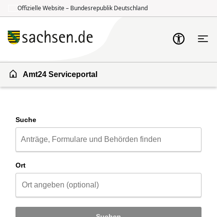
Offizielle Website – Bundesrepublik Deutschland
Zum Inhalt springen
Zur Suche springen
Amt24 Serviceportal
Suche
Ort
Suchen