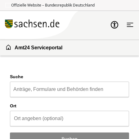
Offizielle Website – Bundesrepublik Deutschland
Zum Inhalt springen
Zur Suche springen
Amt24 Serviceportal
Suche
Ort
Suchen