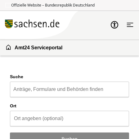
Offizielle Website – Bundesrepublik Deutschland
Zum Inhalt springen
Zur Suche springen
Amt24 Serviceportal
Suche
Ort
Suchen