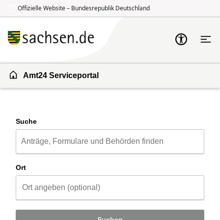
Offizielle Website – Bundesrepublik Deutschland
Zum Inhalt springen
Zur Suche springen
Amt24 Serviceportal
Suche
Ort
Suchen