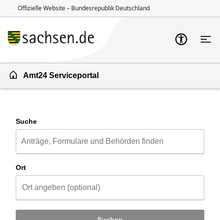
Offizielle Website – Bundesrepublik Deutschland
Zum Inhalt springen
Zur Suche springen
Amt24 Serviceportal
Suche
Ort
Suchen