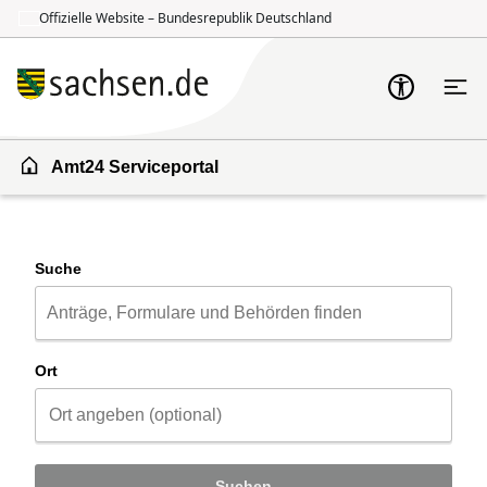
Offizielle Website – Bundesrepublik Deutschland
Zum Inhalt springen
Zur Suche springen
Amt24 Serviceportal
Suche
Ort
Suchen