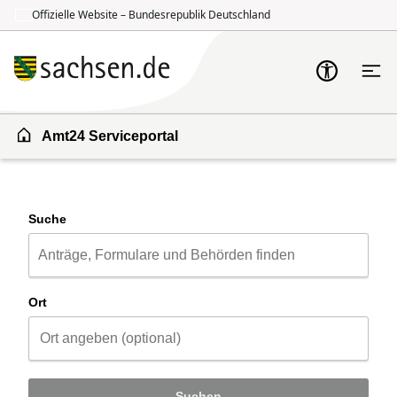
Offizielle Website – Bundesrepublik Deutschland
Zum Inhalt springen
Zur Suche springen
Amt24 Serviceportal
Suche
Ort
Suchen