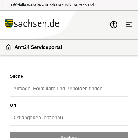
Offizielle Website – Bundesrepublik Deutschland
Zum Inhalt springen
Zur Suche springen
Amt24 Serviceportal
Suche
Ort
Suchen