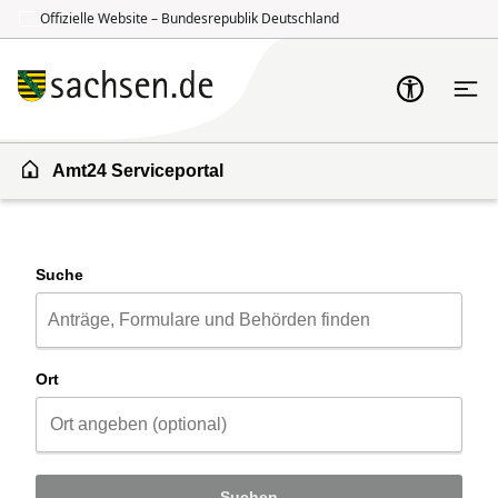
Offizielle Website – Bundesrepublik Deutschland
Zum Inhalt springen
Zur Suche springen
Amt24 Serviceportal
Suche
Ort
Suchen