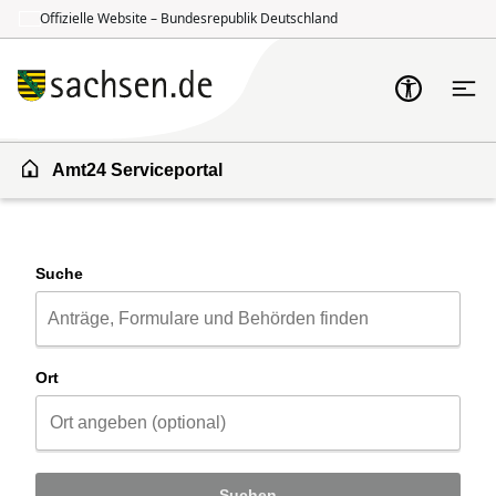
Offizielle Website – Bundesrepublik Deutschland
Zum Inhalt springen
Zur Suche springen
Amt24 Serviceportal
Suche
Ort
Suchen