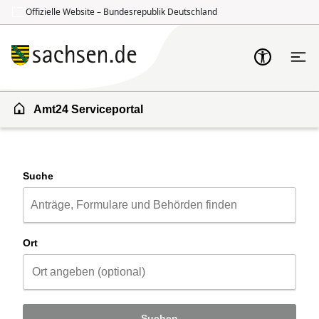
Offizielle Website – Bundesrepublik Deutschland
Zum Inhalt springen
Zur Suche springen
Amt24 Serviceportal
Suche
Ort
Suchen