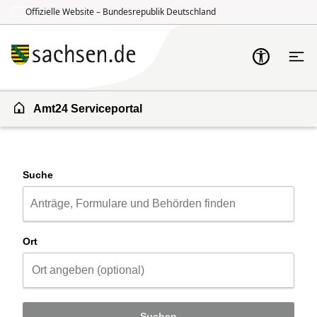
Offizielle Website – Bundesrepublik Deutschland
Zum Inhalt springen
Zur Suche springen
Amt24 Serviceportal
Suche
Ort
Suchen