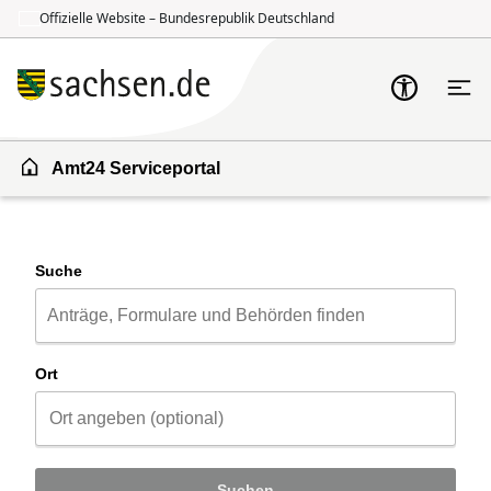
Offizielle Website – Bundesrepublik Deutschland
Zum Inhalt springen
Zur Suche springen
Amt24 Serviceportal
Suche
Ort
Suchen