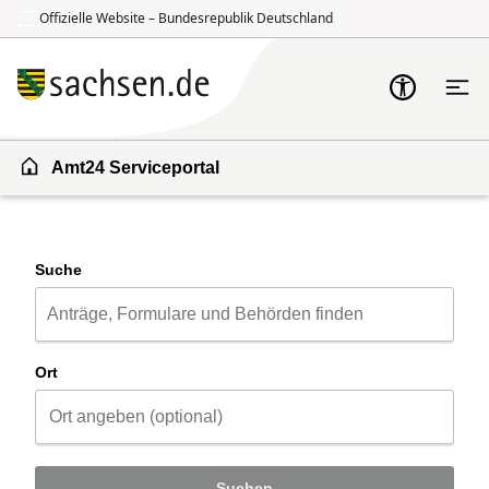
Offizielle Website – Bundesrepublik Deutschland
Zum Inhalt springen
Zur Suche springen
Amt24 Serviceportal
Suche
Ort
Suchen