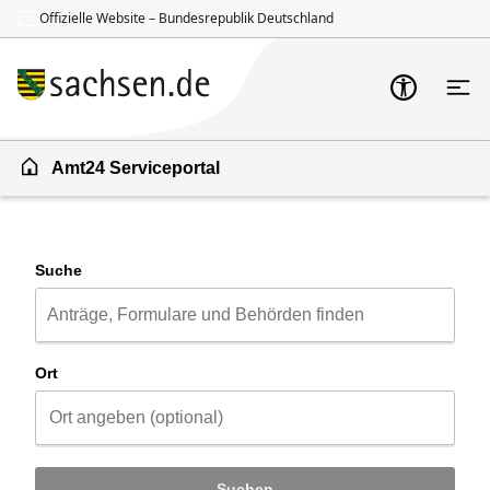
Offizielle Website – Bundesrepublik Deutschland
Zum Inhalt springen
Zur Suche springen
Amt24 Serviceportal
Suche
Ort
Suchen