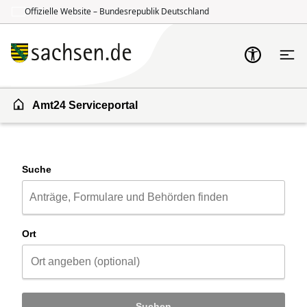
Offizielle Website – Bundesrepublik Deutschland
Zum Inhalt springen
Zur Suche springen
Amt24 Serviceportal
Suche
Ort
Suchen