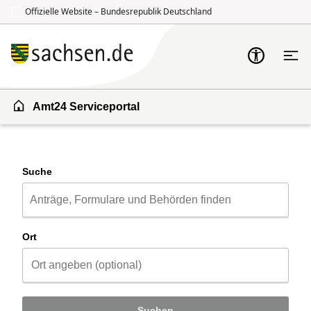
Offizielle Website – Bundesrepublik Deutschland
Zum Inhalt springen
Zur Suche springen
Amt24 Serviceportal
Suche
Ort
Suchen