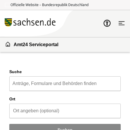
Offizielle Website – Bundesrepublik Deutschland
Zum Inhalt springen
Zur Suche springen
Amt24 Serviceportal
Suche
Ort
Suchen