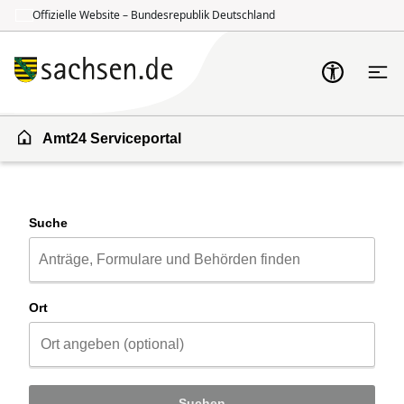
Offizielle Website – Bundesrepublik Deutschland
Zum Inhalt springen
Zur Suche springen
Amt24 Serviceportal
Suche
Ort
Suchen