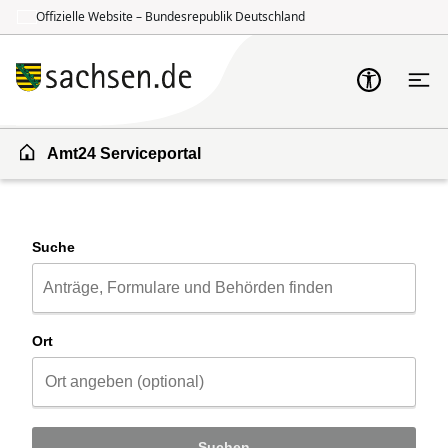
Offizielle Website – Bundesrepublik Deutschland
Zum Inhalt springen
Zur Suche springen
Amt24 Serviceportal
Suche
Ort
Suchen