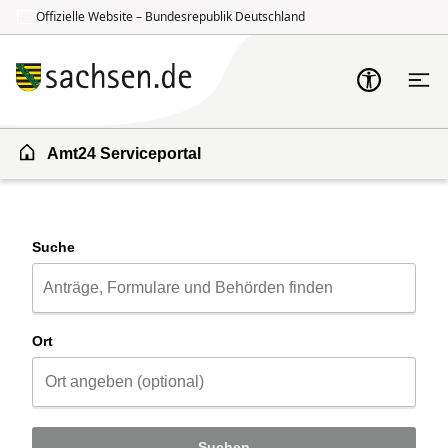
Offizielle Website – Bundesrepublik Deutschland
Zum Inhalt springen
Zur Suche springen
Amt24 Serviceportal
Suche
Ort
Suchen