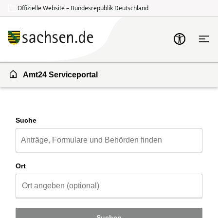
Offizielle Website – Bundesrepublik Deutschland
Zum Inhalt springen
Zur Suche springen
Amt24 Serviceportal
Suche
Ort
Suchen