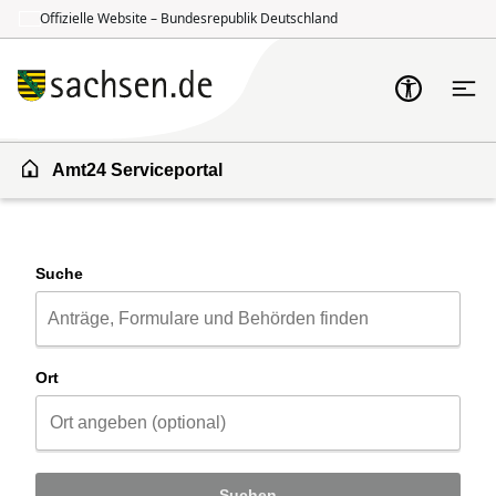
Offizielle Website – Bundesrepublik Deutschland
Zum Inhalt springen
Zur Suche springen
Amt24 Serviceportal
Suche
Ort
Suchen