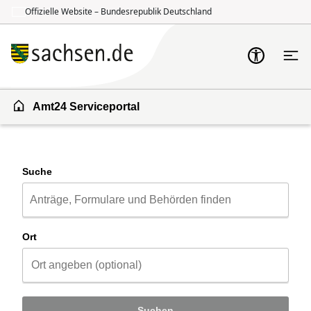
Offizielle Website – Bundesrepublik Deutschland
Zum Inhalt springen
Zur Suche springen
Amt24 Serviceportal
Suche
Ort
Suchen