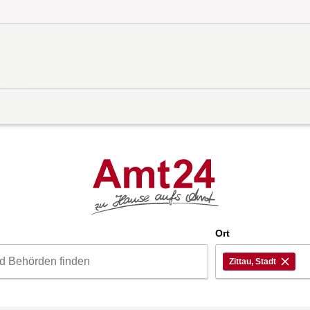
d
Ort
Zittau, Stadt