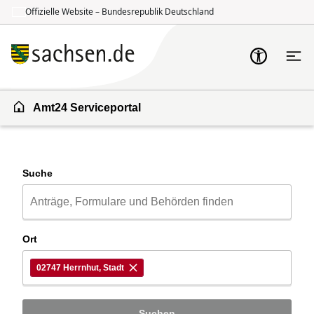
Offizielle Website – Bundesrepublik Deutschland
Zum Inhalt springen
Zur Suche springen
Amt24 Serviceportal
Suche
Ort
02747 Herrnhut, Stadt
Suchen