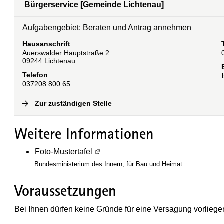
Bürgerservice [Gemeinde Lichtenau]
Aufgabengebiet: Beraten und Antrag annehmen
Hausanschrift
Auerswalder Hauptstraße
2
09244
Lichtenau
Telefon
037208 800 65
Zur zuständigen Stelle
(
Interne Verlinkung
)
Weitere Informationen
Foto-Mustertafel
(Wird in einem neuen Fenster geöffn
Bundesministerium des Innern, für Bau und Heimat
Voraussetzungen
Bei Ihnen dürfen keine Gründe für eine Versagung vorliege