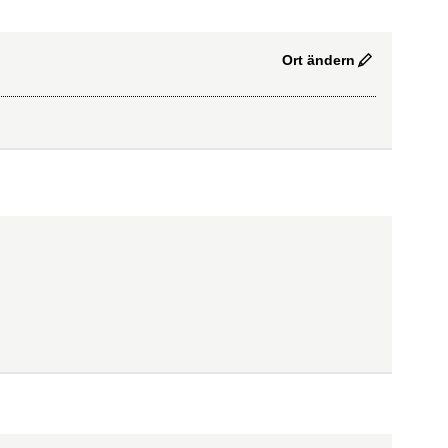
Ort ändern
erne Verlinkung
)
Verlinkung
)