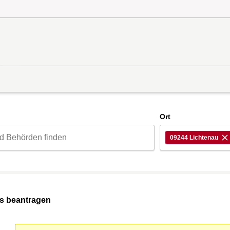
d
Ort
09244 Lichtenau
ss beantragen