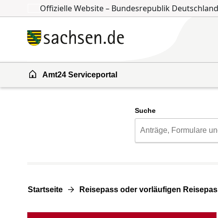
Offizielle Website – Bundesrepublik Deutschlan
Zum Inhalt springen
Zur Suche springen
Amt24 Serviceportal
Suche
Startseite
Reisepass oder vorläufigen Reisepa