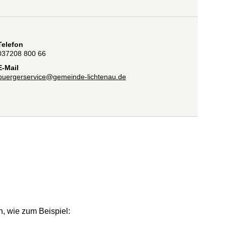
Telefon
037208 800 66
E-Mail
buergerservice@gemeinde-lichtenau.de
et)
n, wie zum Beispiel: