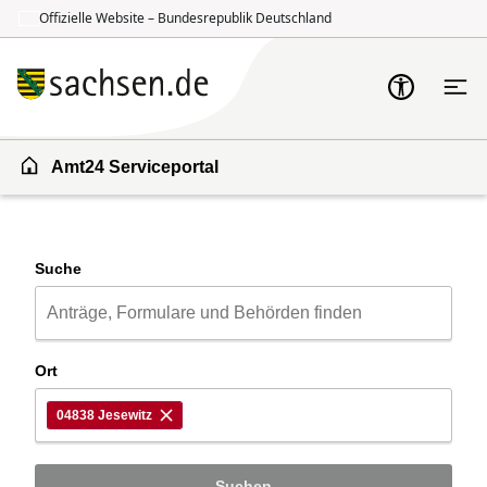
Offizielle Website – Bundesrepublik Deutschland
Zum Inhalt springen
Zur Suche springen
Amt24 Serviceportal
Suche
Ort
04838 Jesewitz
Suchen