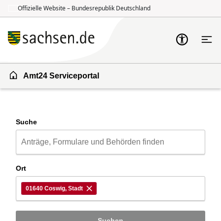
Offizielle Website – Bundesrepublik Deutschland
Zum Inhalt springen
Zur Suche springen
Amt24 Serviceportal
Suche
Ort
01640 Coswig, Stadt
Suchen