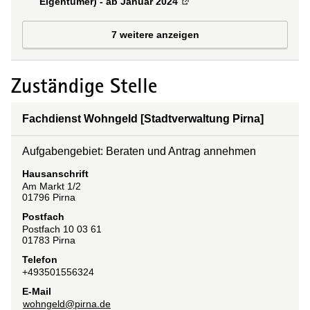
Eigentümer) - ab Januar 2024
(
Externe Verlinkung
)
7 weitere anzeigen
Zuständige Stelle
Fachdienst Wohngeld [Stadtverwaltung Pirna]
Aufgabengebiet: Beraten und Antrag annehmen
Hausanschrift
Am Markt
1/2
01796
Pirna
Postfach
Postfach 10 03 61
01783
Pirna
Telefon
+493501556324
E-Mail
wohngeld@pirna.de