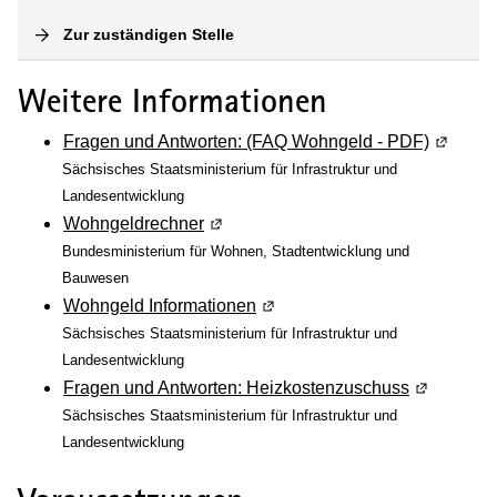
Zur zuständigen Stelle
(
Interne Verlinkung
)
Weitere Informationen
Fragen und Antworten: (FAQ Wohngeld - PDF)
(Wird in
Sächsisches Staatsministerium für Infrastruktur und
Landesentwicklung
Wohngeldrechner
(Wird in einem neuen Fenster geöffn
Bundesministerium für Wohnen, Stadtentwicklung und
Bauwesen
Wohngeld Informationen
(Wird in einem neuen Fenster 
Sächsisches Staatsministerium für Infrastruktur und
Landesentwicklung
Fragen und Antworten: Heizkostenzuschuss
(Wird in e
Sächsisches Staatsministerium für Infrastruktur und
Landesentwicklung