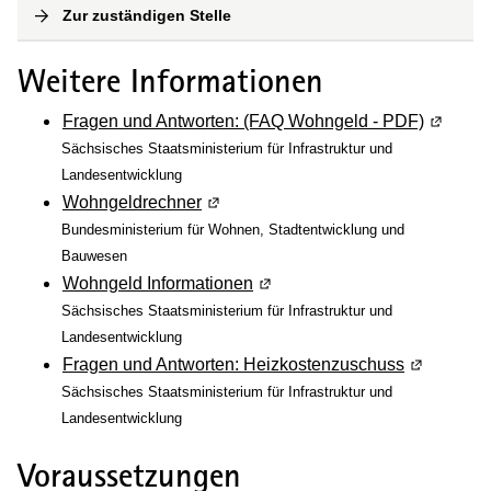
Zur zuständigen Stelle
(
Interne Verlinkung
)
Weitere Informationen
Fragen und Antworten: (FAQ Wohngeld - PDF)
(Wird in
Sächsisches Staatsministerium für Infrastruktur und
Landesentwicklung
Wohngeldrechner
(Wird in einem neuen Fenster geöffn
Bundesministerium für Wohnen, Stadtentwicklung und
Bauwesen
Wohngeld Informationen
(Wird in einem neuen Fenster 
Sächsisches Staatsministerium für Infrastruktur und
Landesentwicklung
Fragen und Antworten: Heizkostenzuschuss
(Wird in e
Sächsisches Staatsministerium für Infrastruktur und
Landesentwicklung
Voraussetzungen