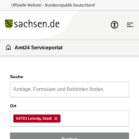
Offizielle Website – Bundesrepublik Deutschland
Zum Inhalt springen
Zur Suche springen
Amt24 Serviceportal
Suche
Ort
04703 Leisnig, Stadt
Suchen