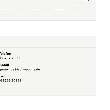
Telefon
035797 70300
E-Mail
gemeinde@schwepnitz.de
Fax
035797 70325