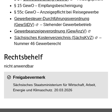
§ 15 GewO – Empfangsbescheinigung
§ 55c GewO – Anzeigepflicht bei Reisegewerbe
Gewerbesteuer-Durchführungsverordnung
(GewStDV)
(Wird in einem neuen Fenster geöffnet)
– Stehender Gewerbebetrieb
Gewerbeanzeigeverordnung (GewAnzV)
(Wird in eine
Sächsisches Kostenverzeichnis (SächsKVZ)
(Wird in e
–
Nummer 46 Gewerberecht
Rechtsbehelf
nicht anwendbar
Freigabevermerk
Sächsisches Staatsministerium für Wirtschaft, Arbeit,
Energie und Klimaschutz
. 20.03.2026