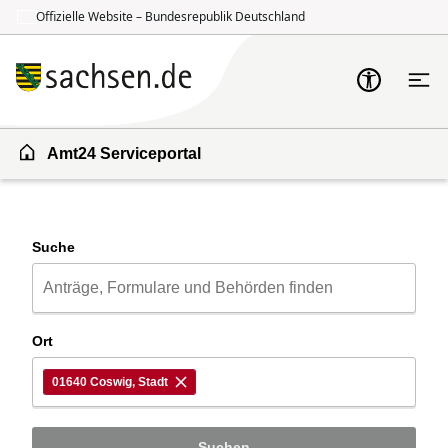
Offizielle Website – Bundesrepublik Deutschland
Zum Inhalt springen
Zur Suche springen
Amt24 Serviceportal
Suche
Ort
01640 Coswig, Stadt
Suchen