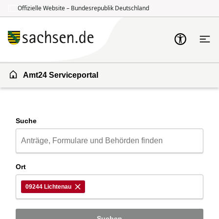
Offizielle Website – Bundesrepublik Deutschland
Zum Inhalt springen
Zur Suche springen
Amt24 Serviceportal
Suche
Ort
09244 Lichtenau
Suchen