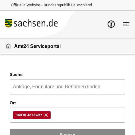
Offizielle Website – Bundesrepublik Deutschland
Zum Inhalt springen
Zur Suche springen
Amt24 Serviceportal
Suche
Ort
04838 Jesewitz
Suchen