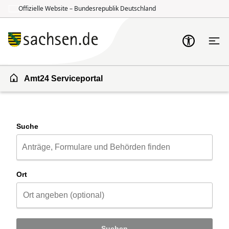
Offizielle Website – Bundesrepublik Deutschland
Zum Inhalt springen
Zur Suche springen
Amt24 Serviceportal
Suche
Ort
Suchen