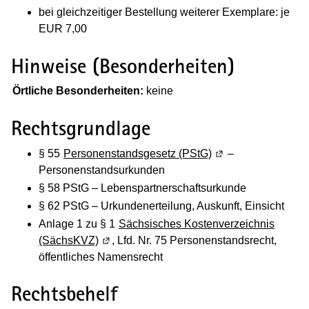
bei gleichzeitiger Bestellung weiterer Exemplare: je
EUR 7,00
Hinweise (Besonderheiten)
(Wird in einem neuen Fenster geöffnet)
Örtliche Besonderheiten:
keine
Rechtsgrundlage
§ 55
Personenstandsgesetz (PStG)
(Wird in einem neue
–
Personenstandsurkunden
§ 58 PStG – Lebenspartnerschaftsurkunde
§ 62 PStG – Urkundenerteilung, Auskunft, Einsicht
Anlage 1 zu § 1
Sächsisches Kostenverzeichnis
(SächsKVZ)
(Wird in einem neuen Fenster geöffnet)
, Lfd. Nr. 75 Personenstandsrecht,
öffentliches Namensrecht
Rechtsbehelf