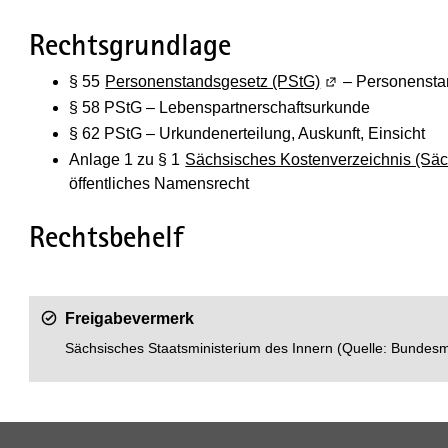
Rechtsgrundlage
§ 55
Personenstandsgesetz (PStG)
(Wird in einem ne
– Personensta
§ 58 PStG – Lebenspartnerschaftsurkunde
§ 62 PStG – Urkundenerteilung, Auskunft, Einsicht
Anlage 1 zu § 1
Sächsisches Kostenverzeichnis (Sä
öffentliches Namensrecht
Rechtsbehelf
Freigabevermerk
Sächsisches Staatsministerium des Innern (Quelle: Bundesm