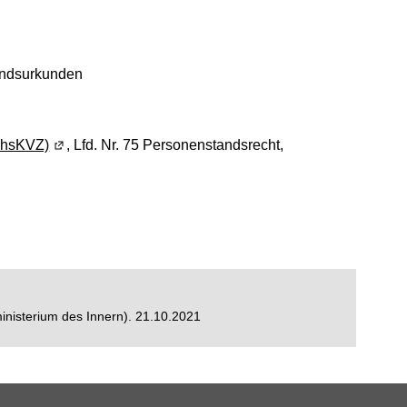
uen Fenster geöffnet)
ndsurkunden
chsKVZ)
(Wird in einem neuen Fenster geöffnet)
, Lfd. Nr. 75 Personenstandsrecht,
inisterium des Innern). 21.10.2021