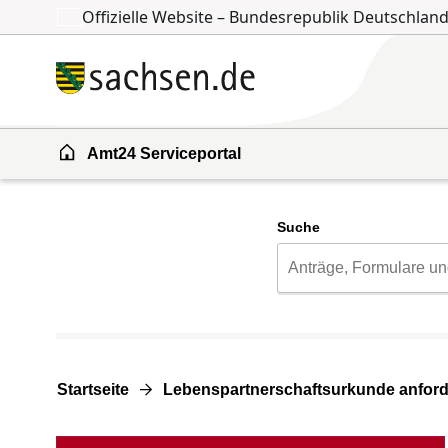
Offizielle Website – Bundesrepublik Deutschlan
Zum Inhalt springen
Zur Suche springen
Amt24 Serviceportal
Suche
Startseite
Lebenspartnerschaftsurkunde anfor