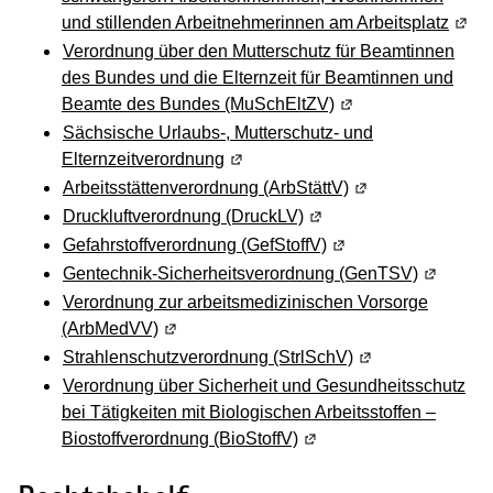
und stillenden Arbeitnehmerinnen am Arbeitsplatz
(Wird
Verordnung über den Mutterschutz für Beamtinnen
des Bundes und die Elternzeit für Beamtinnen und
Beamte des Bundes (MuSchEltZV)
(Wird in einem neue
Sächsische Urlaubs-, Mutterschutz- und
Elternzeitverordnung
(Wird in einem neuen Fenster geöf
Arbeitsstättenverordnung (ArbStättV)
(Wird in einem ne
Druckluftverordnung (DruckLV)
(Wird in einem neuen Fe
Gefahrstoffverordnung (GefStoffV)
(Wird in einem neuen
Gentechnik-Sicherheitsverordnung (GenTSV)
(Wird in 
Verordnung zur arbeitsmedizinischen Vorsorge
(ArbMedVV)
(Wird in einem neuen Fenster geöffnet)
Strahlenschutzverordnung (StrlSchV)
(Wird in einem ne
Verordnung über Sicherheit und Gesundheitsschutz
bei Tätigkeiten mit Biologischen Arbeitsstoffen –
Biostoffverordnung (BioStoffV)
(Wird in einem neuen Fen