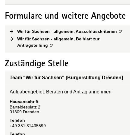
Formulare und weitere Angebote
Wir für Sachsen - allgemein, Ausschlusskriterien
(
Externe
Wir für Sachsen - allgemein, Beiblatt zur
Antragstellung
(
Externe Verlinkung
)
Zuständige Stelle
Team "Wir für Sachsen" [Bürgerstiftung Dresden]
Aufgabengebiet: Beraten und Antrag annehmen
Hausanschrift
Barteldesplatz
2
01309
Dresden
Telefon
+49 351 31435599
Telefon