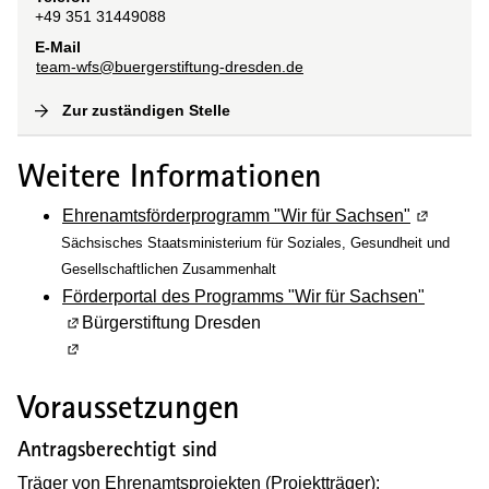
+49 351 31449088
E-Mail
team-wfs@buergerstiftung-dresden.de
Zur zuständigen Stelle
(
Interne Verlinkung
)
Weitere Informationen
Ehrenamtsförderprogramm "Wir für Sachsen"
(Wird in 
Sächsisches Staatsministerium für Soziales, Gesundheit und
Gesellschaftlichen Zusammenhalt
Förderportal
des Programms "Wir für Sachsen"
(Wird in einem neuen Fenster geöffnet)
Bürgerstiftung Dresden
(Wird in einem neuen Fenster geöffnet)
Voraussetzungen
Antragsberechtigt sind
Träger von Ehrenamtsprojekten (Projektträger):