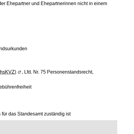
er Ehepartner und Ehepartnerinnen nicht in einem
ster geöffnet)
andsurkunden
chsKVZ)
(Wird in einem neuen Fenster geöffnet)
, Lfd. Nr. 75 Personenstandsrecht,
neuen Fenster geöffnet)
bührenfreiheit
 für das Standesamt zuständig ist