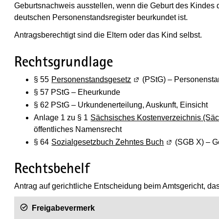
Geburtsnachweis ausstellen, wenn die Geburt des Kindes d
deutschen Personenstandsregister beurkundet ist.
Antragsberechtigt sind die Eltern oder das Kind selbst.
Rechtsgrundlage
§ 55
Personenstandsgesetz
(Wird in einem neuen Fen
(PStG) – Personenst
§ 57 PStG – Eheurkunde
§ 62 PStG – Urkundenerteilung, Auskunft, Einsicht
Anlage 1 zu § 1
Sächsisches Kostenverzeichnis (Sä
öffentliches Namensrecht
§ 64
Sozialgesetzbuch Zehntes Buch
(Wird in einem 
(SGB X) – Ge
Rechtsbehelf
Antrag auf gerichtliche Entscheidung beim Amtsgericht, das
Freigabevermerk