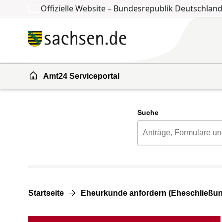
Offizielle Website – Bundesrepublik Deutschlan
Zum Inhalt springen
Zur Suche springen
Amt24 Serviceportal
Suche
Startseite
Eheurkunde anfordern (Eheschließun