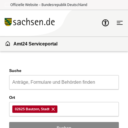
Offizielle Website – Bundesrepublik Deutschland
Zum Inhalt springen
Zur Suche springen
Amt24 Serviceportal
Suche
Ort
02625 Bautzen, Stadt
Suchen