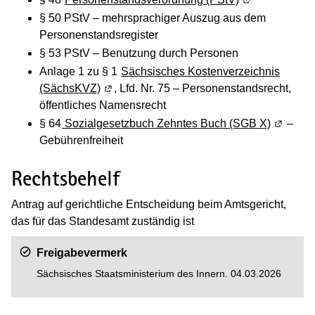
§ 50 PStV
–
mehrsprachiger Auszug aus dem
Personenstandsregister
§ 53 PStV
–
Benutzung durch Personen
Anlage 1 zu § 1
Sächsisches Kostenverzeichnis
(SächsKVZ)
(Wird in einem neuen Fenster geöffnet)
, Lfd. Nr. 75 – Personenstandsrecht,
öffentliches Namensrecht
§ 64
Sozialgesetzbuch Zehntes Buch (SGB X)
(Wird in
–
Gebührenfreiheit
Rechtsbehelf
Antrag auf gerichtliche Entscheidung beim Amtsgericht,
das für das Standesamt zuständig ist
Freigabevermerk
Sächsisches Staatsministerium des Innern. 04.03.2026