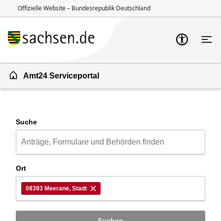
Offizielle Website – Bundesrepublik Deutschland
Zum Inhalt springen
Zur Suche springen
Amt24 Serviceportal
Suche
Ort
08393 Meerane, Stadt
Suchen