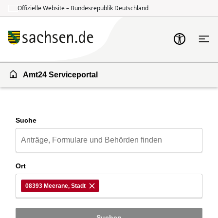
Offizielle Website – Bundesrepublik Deutschland
Zum Inhalt springen
Zur Suche springen
Amt24 Serviceportal
Suche
Ort
08393 Meerane, Stadt
Suchen