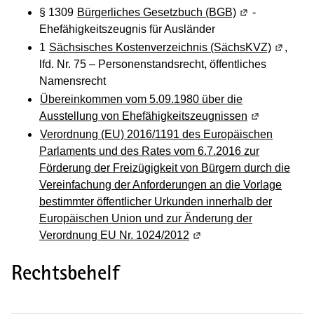
§ 1309
Bürgerliches Gesetzbuch (BGB)
(Wird in einem 
-
Ehefähigkeitszeugnis für Ausländer
1
Sächsisches Kostenverzeichnis (SächsKVZ)
(Wird in
,
lfd. Nr. 75 – Personenstandsrecht, öffentliches
Namensrecht
Übereinkommen vom 5.09.1980 über die
Ausstellung von Ehefähigkeitszeugnissen
(Wird in ein
Verordnung (EU) 2016/1191 des Europäischen
Parlaments und des Rates vom 6.7.2016 zur
Förderung der Freizügigkeit von Bürgern durch die
Vereinfachung der Anforderungen an die Vorlage
bestimmter öffentlicher Urkunden innerhalb der
Europäischen Union und zur Änderung der
Verordnung EU Nr. 1024/2012
(Wird in einem neuen Fen
Rechtsbehelf
­