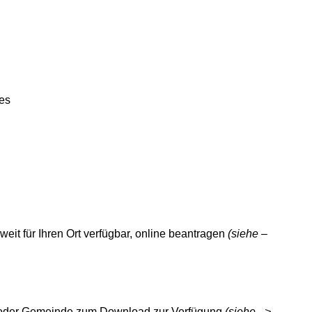
es
it für Ihren Ort verfügbar, online beantragen
(siehe –
dt oder Gemeinde zum Download zur Verfügung
(siehe –>