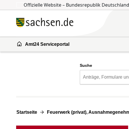
Offizielle Website – Bundesrepublik Deutschlan
Zum Inhalt springen
Zur Suche springen
Amt24 Serviceportal
Suche
Startseite
Feuerwerk (privat), Ausnahmegeneh