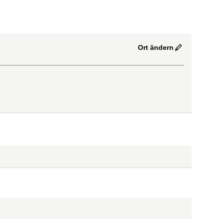
Ort ändern
nkung
)