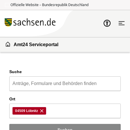
Offizielle Website – Bundesrepublik Deutschland
Zum Inhalt springen
Zur Suche springen
Amt24 Serviceportal
Suche
Ort
04509 Löbnitz
Suchen