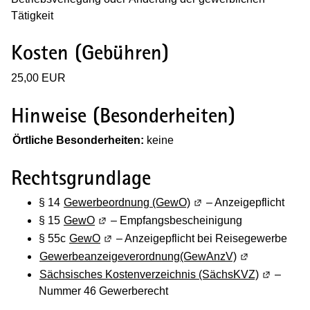
Tätigkeit
Kosten (Gebühren)
25,00 EUR
Hinweise (Besonderheiten)
(Wird in einem neuen Fenster geöffnet)
Örtliche Besonderheiten:
keine
Rechtsgrundlage
§ 14
Gewerbeordnung (GewO)
(Wird in einem neuen Fe
– Anzeigepflicht
§ 15
GewO
(Wird in einem neuen Fenster geöffnet)
– Empfangsbescheinigung
§ 55c
GewO
(Wird in einem neuen Fenster geöffnet)
– Anzeigepflicht bei Reisegewerbe
Gewerbeanzeigeverordnung(GewAnzV)
(Wird in einem
Sächsisches Kostenverzeichnis (SächsKVZ)
(Wird in e
–
Nummer 46 Gewerberecht