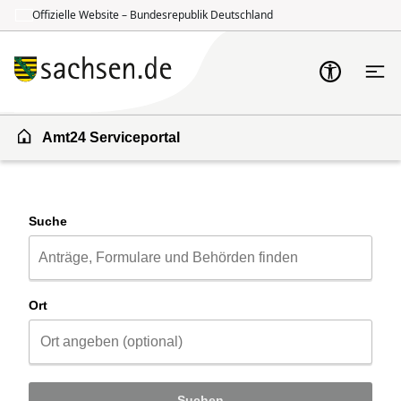
Offizielle Website – Bundesrepublik Deutschland
Zum Inhalt springen
Zur Suche springen
Amt24 Serviceportal
Suche
Ort
Suchen